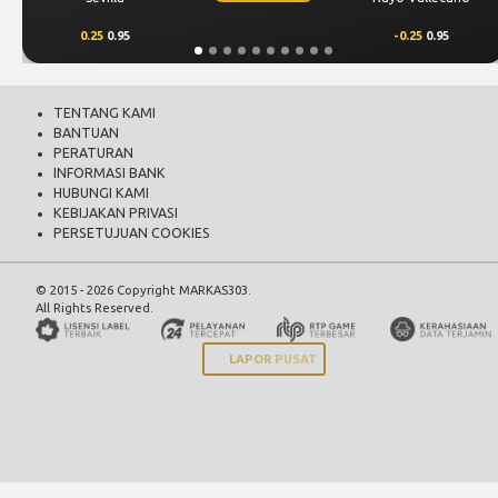
0.25
0.95
-0.25
0.95
TENTANG KAMI
BANTUAN
PERATURAN
INFORMASI BANK
HUBUNGI KAMI
KEBIJAKAN PRIVASI
PERSETUJUAN COOKIES
© 2015 - 2026 Copyright MARKAS303.
All Rights Reserved.
LAPOR PUSAT