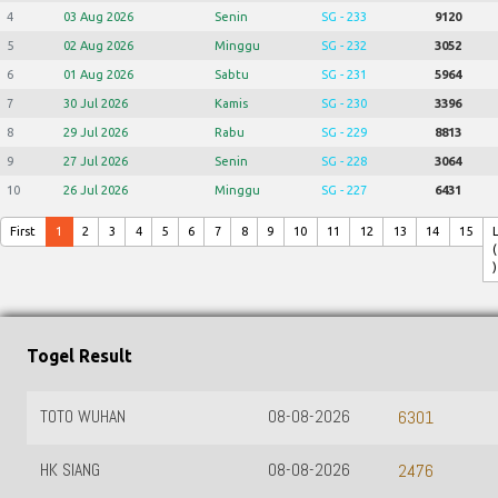
4
03 Aug 2026
Senin
SG - 233
9120
5
02 Aug 2026
Minggu
SG - 232
3052
6
01 Aug 2026
Sabtu
SG - 231
5964
7
30 Jul 2026
Kamis
SG - 230
3396
8
29 Jul 2026
Rabu
SG - 229
8813
9
27 Jul 2026
Senin
SG - 228
3064
10
26 Jul 2026
Minggu
SG - 227
6431
First
1
2
3
4
5
6
7
8
9
10
11
12
13
14
15
(
)
Togel Result
TOTO WUHAN
08-08-2026
6301
HK SIANG
08-08-2026
2476