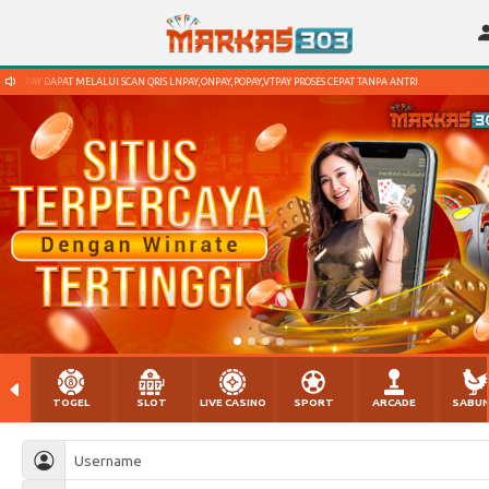
OPAY DAPAT MELALUI SCAN QRIS LNPAY,ONPAY,POPAY,VTPAY PROSES CEPAT TANPA ANTRI
TOGEL
SLOT
LIVE CASINO
SPORT
ARCADE
SABU